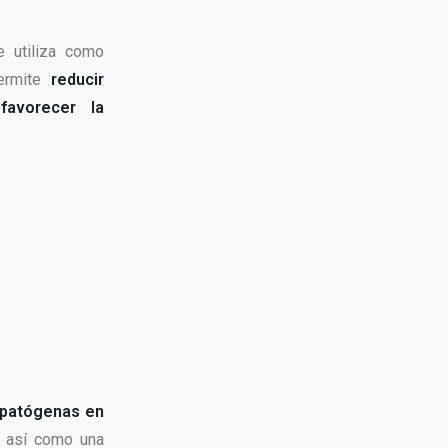
 utiliza como
permite
reducir
y
favorecer la
s patógenas en
, así como una