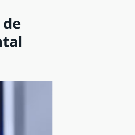
 de
ntal