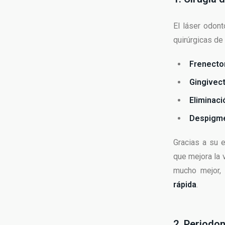
El láser odont
quirúrgicas de
Frenecto
Gingivect
Eliminaci
Despigme
Gracias a su 
que mejora la v
mucho mejor,
rápida
.
2. Periodo