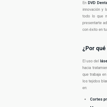
En
DVD Denta
innovación y l
todo lo que 
presentarte 
con éxito en tu
¿Por qué 
El uso del
lás
hacia tratami
que trabaja e
los tejidos bl
en:
Cortes pr