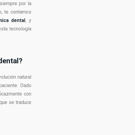
siempre por la
so, te contamos
nica dental
, y
esta tecnología
dental?
olución natural
paciente. Dado
eficazmente con
 que se traduce