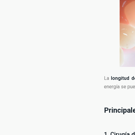
La
longitud 
energía se pued
Principal
1. Cirugía 