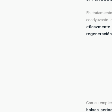
En tratamient
coadyuvante d
eficazmente
regeneración 
Con su emple
bolsas perio