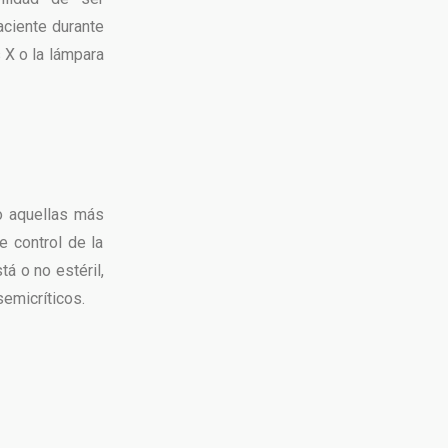
aciente durante
s X o la lámpara
do aquellas más
e control de la
á o no estéril,
semicríticos.