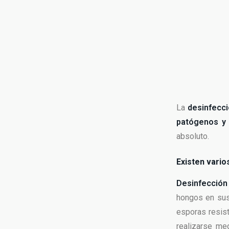
La
desinfecci
patógenos y
absoluto.
Existen vario
Desinfección
hongos en sus 
esporas resist
realizarse me