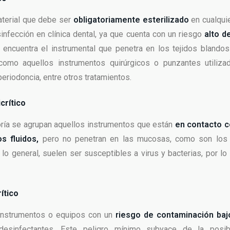
aterial que debe ser
obligatoriamente esterilizado
en cualqui
infección en clínica dental, ya que cuenta con un riesgo
alto d
 encuentra el instrumental que penetra en los tejidos blandos
 como aquellos instrumentos quirúrgicos o punzantes utilizad
eriodoncia, entre otros tratamientos.
crítico
oría se agrupan aquellos instrumentos que están
en contacto co
s fluidos,
pero no penetran en las mucosas, como son los 
 lo general, suelen ser susceptibles a virus y bacterias, por l
ítico
instrumentos o equipos con un
riesgo de contaminación baj
esinfectantes. Este peligro mínimo subyace de la posib