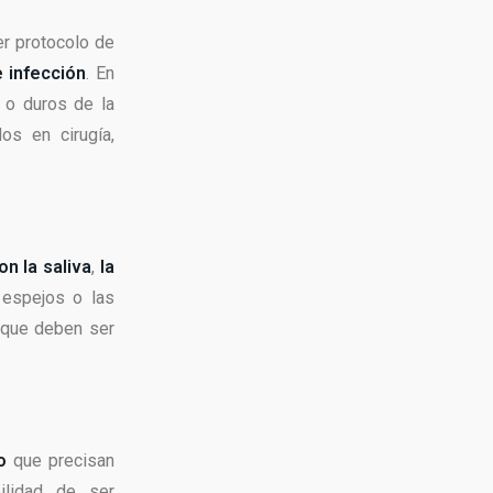
er protocolo de
e infección
. En
 o duros de la
os en cirugía,
n la saliva
,
la
espejos o las
o que deben ser
o
que precisan
ilidad de ser