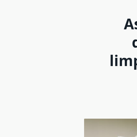
A
lim