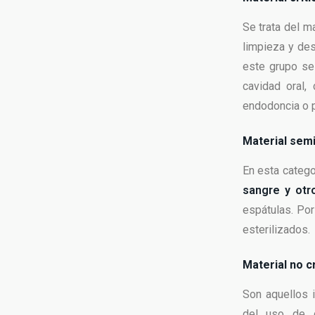
Se trata del m
limpieza y des
este grupo se
cavidad oral,
endodoncia o p
Material semi
En esta categ
sangre y otro
espátulas. Por
esterilizados.
Material no cr
Son aquellos 
del uso de d