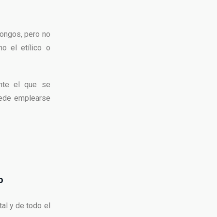
hongos, pero no
o el etílico o
nte el que se
puede emplearse
o
tal y de todo el