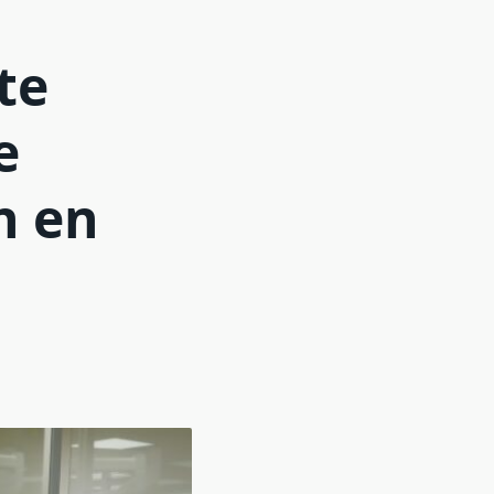
te
e
n en