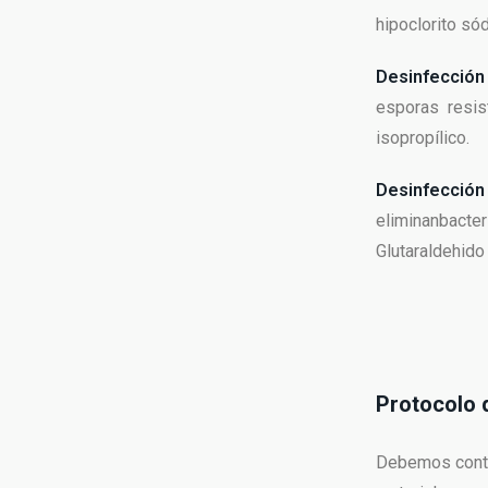
hipoclorito sód
Desinfección 
esporas resis
isopropílico.
Desinfección
eliminanbacter
Glutaraldehido
Protocolo d
Debemos cont