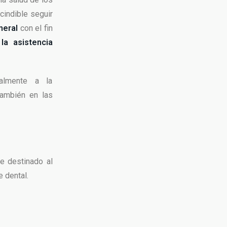
scindible seguir
neral
con el fin
la asistencia
palmente a la
también en las
e destinado al
e dental.