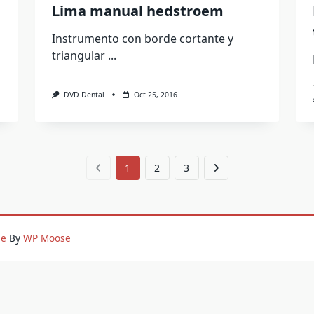
Lima manual hedstroem
Instrumento con borde cortante y
triangular
...
DVD Dental
Oct 25, 2016
1
2
3
me
By
WP Moose