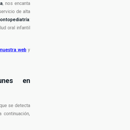
ia
, nos encanta
ervicio de alta
ontopediatría
:
d oral infantil
 nuestra web
y
unes en
 que se detecta
 continuación,