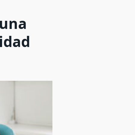
 una
idad