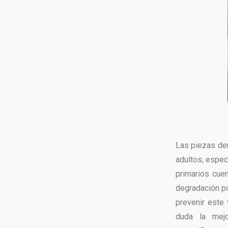
Las piezas den
adultos, espec
primarios cue
degradación por
prevenir este 
duda la mejo