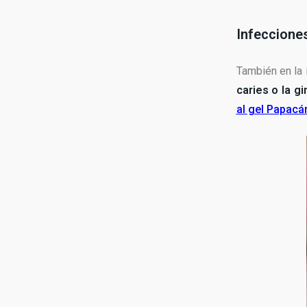
Infeccione
También en la 
caries o la gi
al gel Papacá