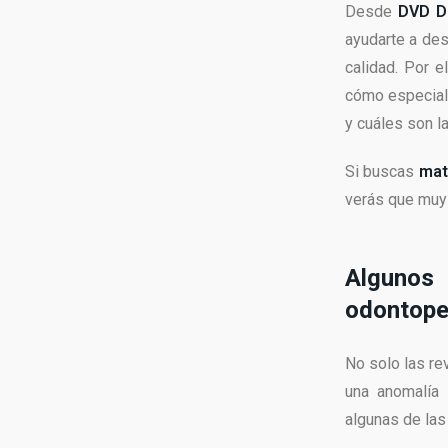
Desde
DVD De
ayudarte a des
calidad. Por e
cómo especiali
y cuáles son la
Si buscas
mat
verás que muy 
Alguno
odontope
No solo las re
una anomalía 
algunas de la