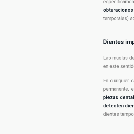
específicam
obturaciones
temporales) s
Dientes im
Las muelas de
en este sentido
En cualquier c
permanente, e
piezas denta
detecten die
dientes tempor