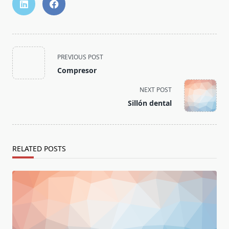
<span
PREVIOUS POST
class="nav-
Compresor
subtitle
screen-
NEXT POST
reader-
Sillón dental
text">Page</span>
RELATED POSTS