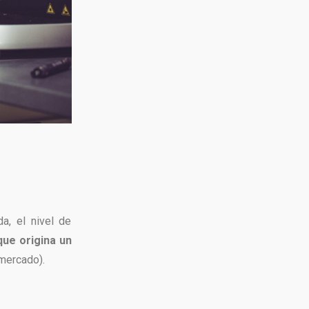
da, el nivel de
que origina un
 mercado).