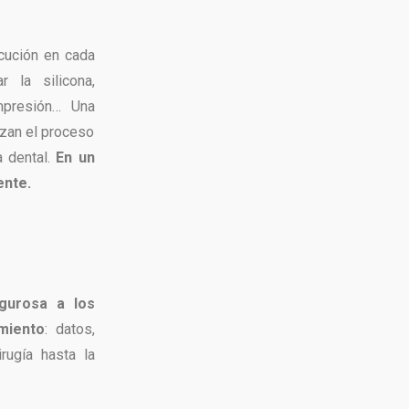
ecución en cada
r la silicona,
impresión… Una
izan el proceso
a dental.
En un
ente.
gurosa a los
amiento
: datos,
rugía hasta la