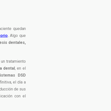
aciente quedan
torio
.
Algo que
esis dentales,
 un tratamiento
a dental
, en el
sistemas DSD
nitiva, el día a
reducción de sus
icación con el