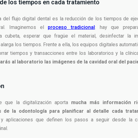
de los tiempos en cada tratamiento
a del flujo digital dental es la reducción de los tiempos de ej
oral. Imaginemos el
proceso tradicional
: hay que prepara
la cubeta, esperar que fragüe el material, desinfectar la 
alarga los tiempos. Frente a ella, los equipos digitales automat
rrar tiempos y transacciones entre los laboratorios y la clínic
iarás al laboratorio las imágenes de la cavidad oral del paci
ón
le que la digitalización aporta
mucha más información ri
s de la odontología para planificar al detalle cada trat
 y aplicaciones que definen los pasos a seguir desde la ci
inal.