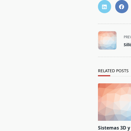
<span
PRE
class="nav-
Sil
subtitle
screen-
reader-
text">Page</s
RELATED POSTS
Sistemas 3D y