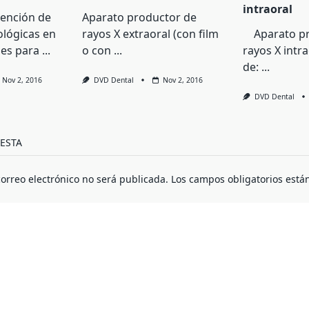
intraoral
tención de
Aparato productor de
lógicas en
rayos X extraoral (con film
Aparato pr
es para
...
o con
...
rayos X intr
de:
...
Nov 2, 2016
DVD Dental
Nov 2, 2016
DVD Dental
ESTA
correo electrónico no será publicada.
Los campos obligatorios est