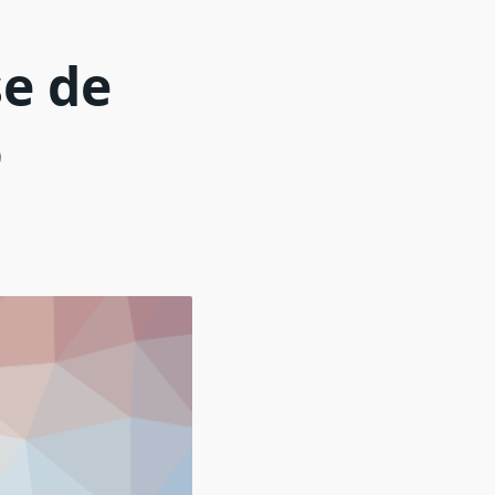
se de
o