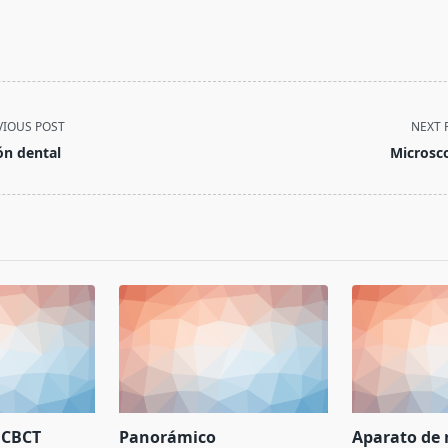
VIOUS POST
NEXT 
lón dental
Microsc
pan>
 CBCT
Panorámico
Aparato de 