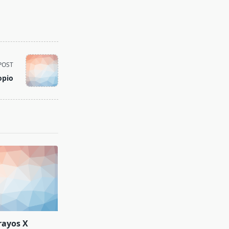
POST
opio
rayos X