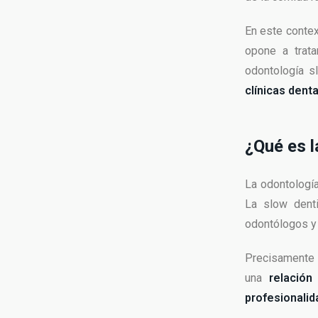
En este conte
opone a trat
odontología s
clínicas dent
¿Qué es l
La odontología
La slow denti
odontólogos y 
Precisamente l
una
relación
profesionalid