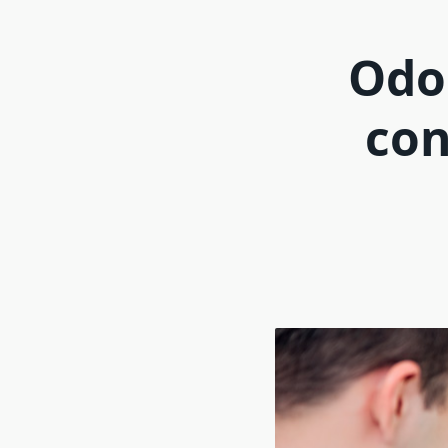
Odon
con