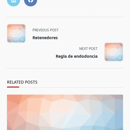
<span
PREVIOUS POST
class="nav-
Retenedores
subtitle
screen-
NEXT POST
reader-
Regla de endodoncia
text">Page</span>
RELATED POSTS