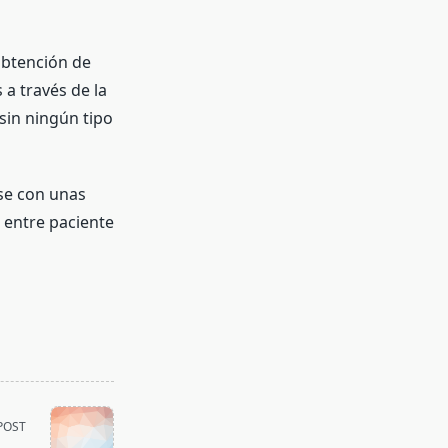
obtención de
 a través de la
sin ningún tipo
rse con unas
 entre paciente
POST