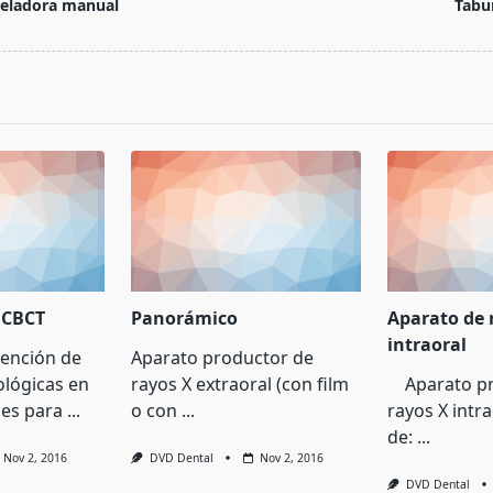
eladora manual
Tabu
pan>
 CBCT
Panorámico
Aparato de 
intraoral
tención de
Aparato productor de
lógicas en
rayos X extraoral (con film
Aparato pr
es para
...
o con
...
rayos X intr
de:
...
Nov 2, 2016
DVD Dental
Nov 2, 2016
DVD Dental