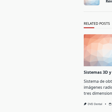
Rev
subtitle
screen-
reader-
text">Page</s
RELATED POSTS
Sistemas 3D y
Sistema de ob
imágenes radio
tres dimension
DVD Dental