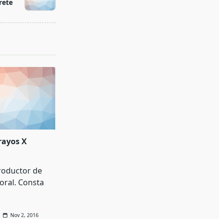
rete
rayos X
oductor de
aoral. Consta
Nov 2, 2016