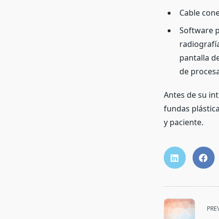
Cable cone
Software p
radiografía
pantalla d
de proces
Antes de su in
fundas plástic
y paciente.
<span
PRE
class="nav-