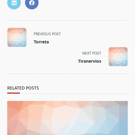
<span
PREVIOUS POST
class="nav-
Torreta
subtitle
screen-
NEXT POST
reader-
Tiranervios
text">Page</span>
RELATED POSTS