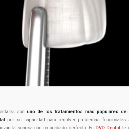
dentales son
uno de los tratamientos más populares del
ntal
por su capacidad para resolver problemas funcionales
uevan la sonrisa con un acabado perfecto. En
DVD Dental
te 