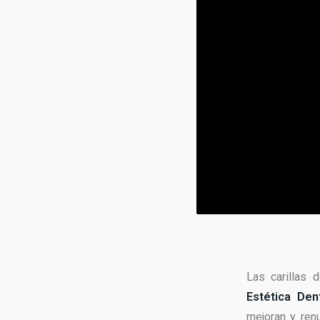
Las carillas 
Estética De
mejoran y ren