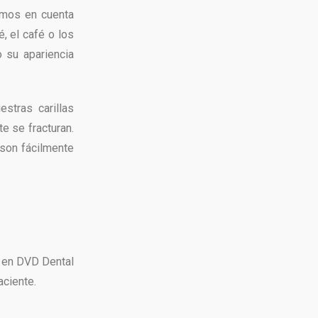
amos en cuenta
té, el café o los
o su apariencia
stras carillas
e se fracturan.
 son fácilmente
, en DVD Dental
aciente.