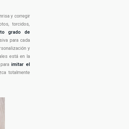
nrisa y corregir
tos, torcidos,
lto grado de
siva para cada
rsonalización y
ales está en la
, para
imitar el
zca totalmente