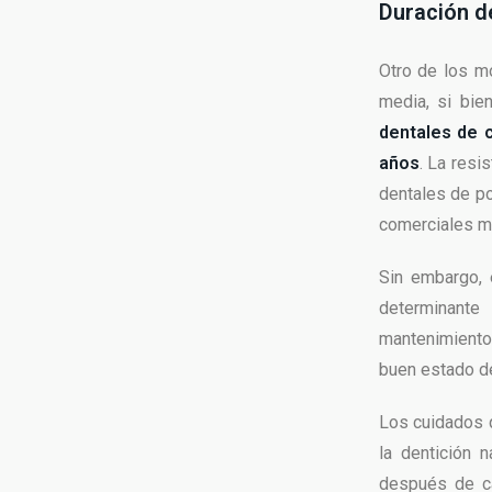
Duración de
Otro de los mo
media, si bie
dentales de 
años
. La resi
dentales de po
comerciales m
Sin embargo, 
determinante
mantenimiento 
buen estado de 
Los cuidados q
la dentición n
después de ca