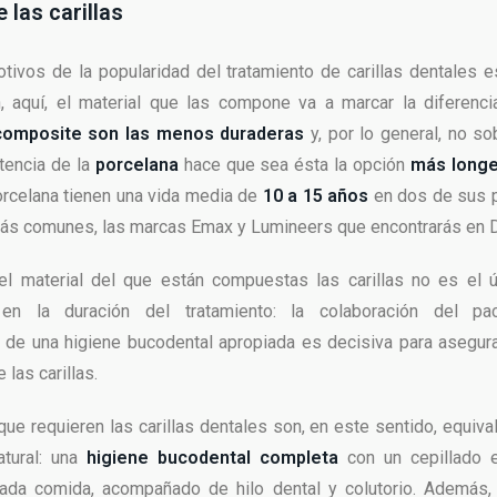
 las carillas
tivos de la popularidad del tratamiento de carillas dentales e
n, aquí, el material que las compone va a marcar la diferenc
composite son las menos duraderas
y, por lo general, no s
stencia de la
porcelana
hace que sea ésta la opción
más long
rcelana tienen una vida media de
10 a 15 años
en dos de sus 
ás comunes, las marcas Emax y Lumineers que encontrarás en 
el material del que están compuestas las carillas no es el 
 en la duración del tratamiento: la colaboración del pa
de una higiene bucodental apropiada es decisiva para asegura
las carillas.
ue requieren las carillas dentales son, en este sentido, equiva
atural: una
higiene bucodental completa
con un cepillado 
da comida, acompañado de hilo dental y colutorio. Además