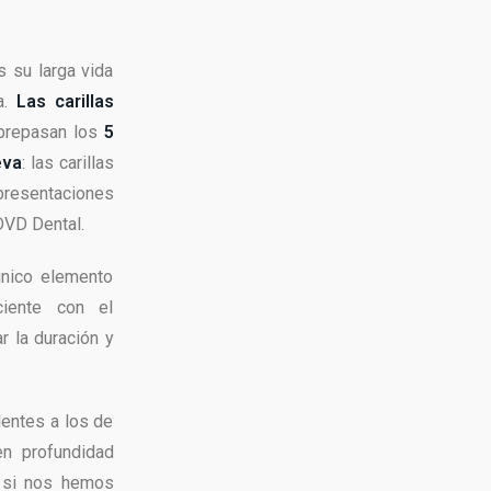
s su larga vida
ia.
Las carillas
obrepasan los
5
eva
: las carillas
presentaciones
DVD Dental.
único elemento
ciente con el
r la duración y
lentes a los de
en profundidad
, si nos hemos