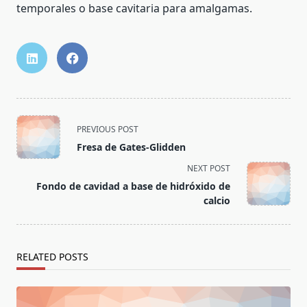
temporales o base cavitaria para amalgamas.
<span
PREVIOUS POST
class="nav-
Fresa de Gates-Glidden
subtitle
NEXT POST
screen-
Fondo de cavidad a base de hidróxido de
reader-
calcio
text">Page</span>
RELATED POSTS