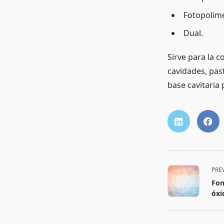
Fotopolime
Dual.
Sirve para la c
cavidades, pas
base cavitaria
<span
PRE
class="nav-
Fon
subtitle
óxi
screen-
reader-