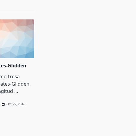
tes-Glidden
mo fresa
ates-Glidden,
ngitud
...
Oct 25, 2016