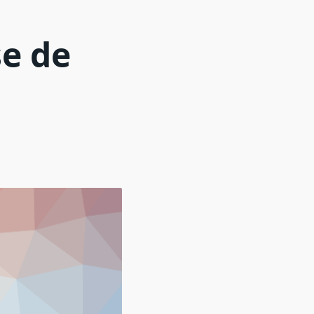
se de
o