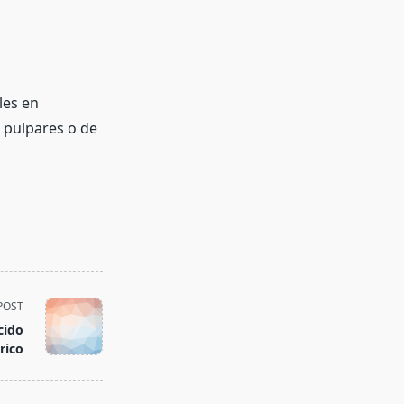
les en
 pulpares o de
POST
cido
rico