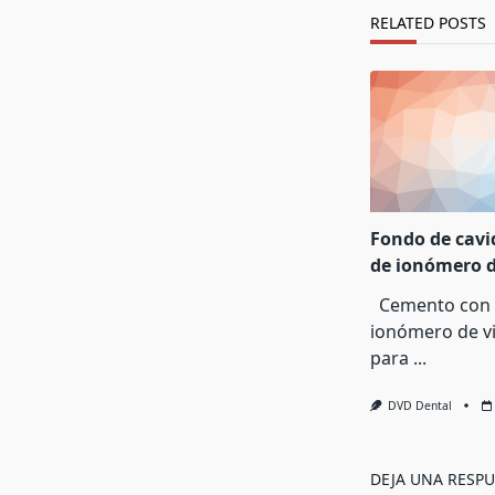
text">Page</s
RELATED POSTS
Fondo de cavi
de ionómero d
Cemento con 
ionómero de v
para
...
DVD Dental
DEJA UNA RESPU