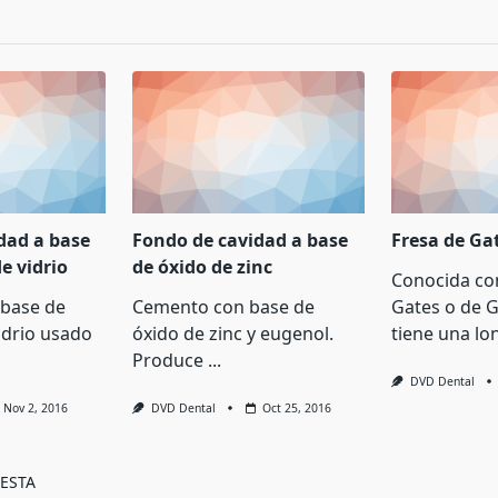
pan>
dad a base
Fondo de cavidad a base
Fresa de Ga
e vidrio
de óxido de zinc
Conocida co
base de
Cemento con base de
Gates o de G
idrio usado
óxido de zinc y eugenol.
tiene una lo
Produce
...
DVD Dental
Nov 2, 2016
DVD Dental
Oct 25, 2016
ESTA